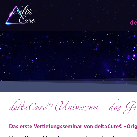
de
deltaCure® Universum - das Gru
Das erste Vertiefungsseminar von deltaCure® -Ori