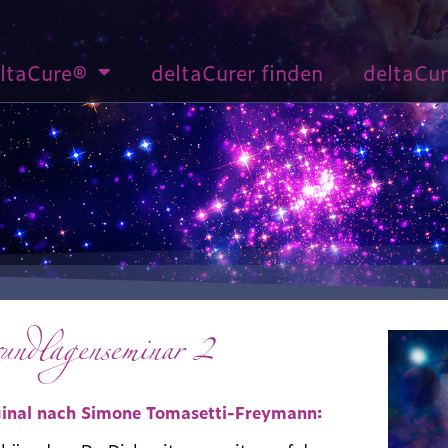
ltaCure®
deltaCurer finden
deltaCu
ndlagenseminar 2
ginal nach Simone Tomasetti-Freymann: