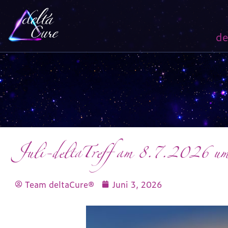
de
Juli-deltaTreff am 8.7.2026 
Team deltaCure®
Juni 3, 2026
20:38