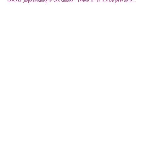
Seminar „Repositioning II“ von Simone – Termin 11.-13.9.2026 jetzt online buchbar