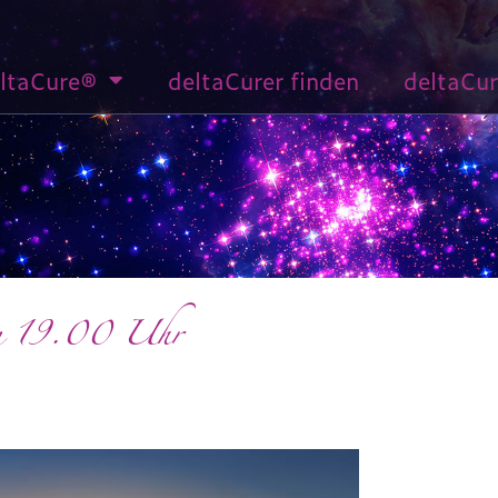
ltaCure®
deltaCurer finden
deltaCu
um 19.00 Uhr