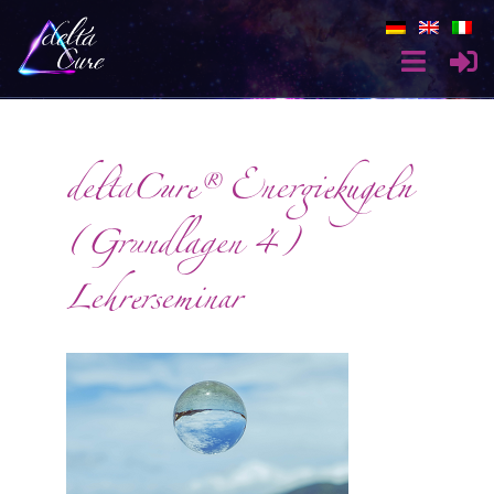
deltaCure® Energiekugeln
(Grundlagen 4)
Lehrerseminar