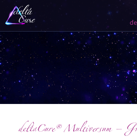
de
deltaCure® Multiversum – Gr