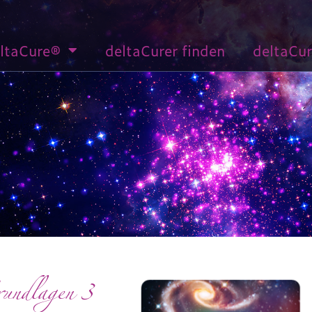
ltaCure®
deltaCurer finden
deltaCu
undlagen 3