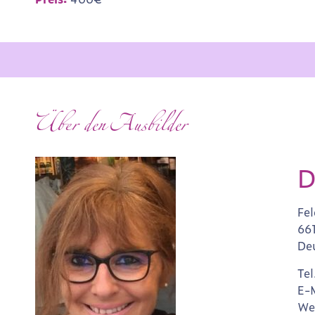
Über den Ausbilder
D
Fe
66
De
Tel
E-
We