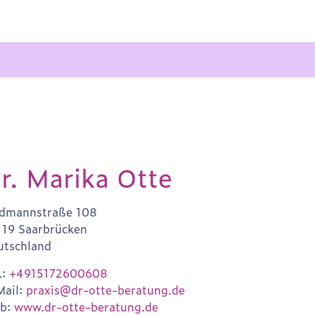
r. Marika Otte
ldmannstraße 108
119 Saarbrücken
utschland
.:
+4915172600608
Mail:
praxis@dr-otte-beratung.de
b:
www.dr-otte-beratung.de