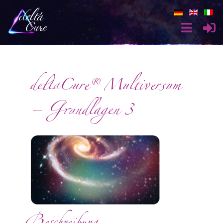
deltaCure® Multiversum
– Grundlagen 3