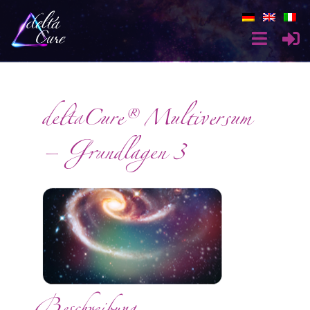
deltaCure® Multiversum
– Grundlagen 3