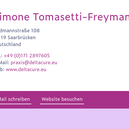
imone Tomasetti-Freyma
ldmannstraße 108
119 Saarbrücken
utschland
.:
+49 (0)171 2897605
Mail:
praxis@deltacure.eu
b:
www.deltacure.eu
ail schreiben
Website besuchen