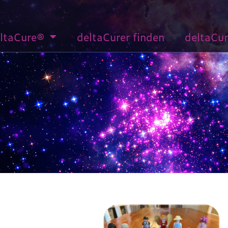
ltaCure®
deltaCurer finden
deltaCu