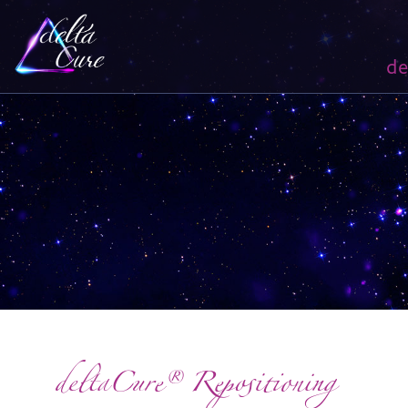
de
deltaCure® Repositioning