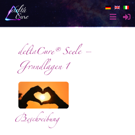
deltaCure® Seele –
Grundlagen 1
Beschreibung