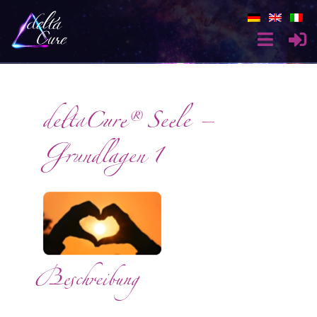
deltaCure® Seele –
Grundlagen 1
Beschreibung