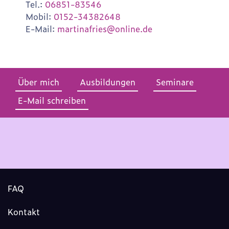
Tel.:
06851-83546
Mobil:
0152-34382648
E-Mail:
martinafries@online.de
Über mich
Ausbildungen
Seminare
E-Mail schreiben
FAQ
Kontakt