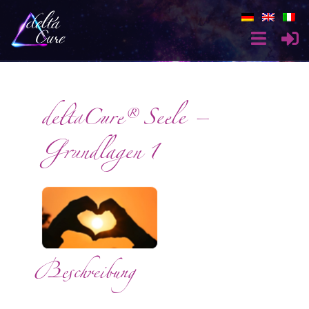
deltaCure® Seele –
Grundlagen 1
Beschreibung