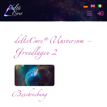
deltaCure® Universum –
Grundlagen 2
Beschreibung