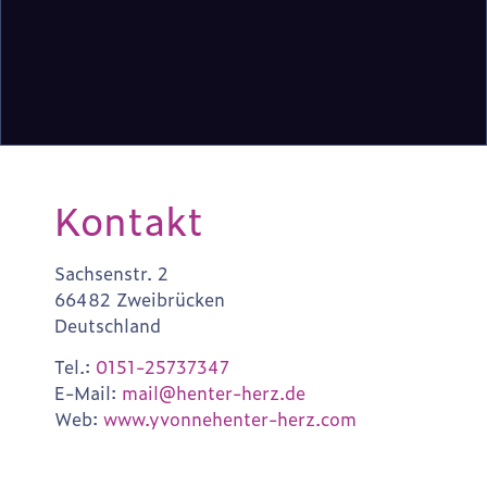
Kontakt
Sachsenstr. 2
66482 Zweibrücken
Deutschland
Tel.:
0151-25737347
E-Mail:
mail@henter-herz.de
Web:
www.yvonnehenter-herz.com